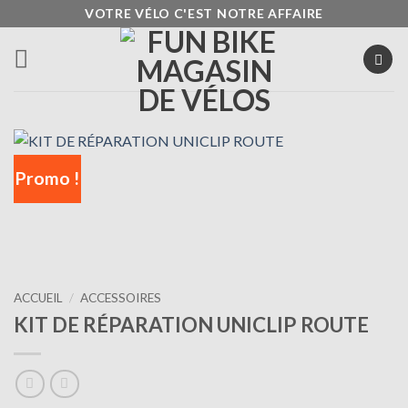
Passer
VOTRE VÉLO C'EST NOTRE AFFAIRE
au
contenu
Promo !
ACCUEIL
/
ACCESSOIRES
KIT DE RÉPARATION UNICLIP ROUTE