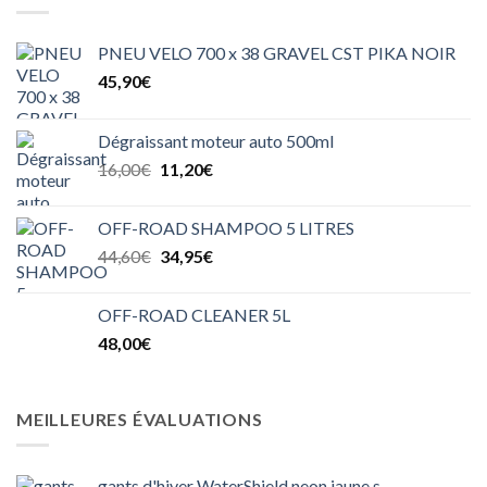
45,00€.
20,00€.
PNEU VELO 700 x 38 GRAVEL CST PIKA NOIR
45,90
€
Dégraissant moteur auto 500ml
Le
Le
16,00
€
11,20
€
prix
prix
initial
actuel
OFF-ROAD SHAMPOO 5 LITRES
était :
est :
Le
Le
44,60
€
34,95
€
16,00€.
11,20€.
prix
prix
initial
actuel
OFF-ROAD CLEANER 5L
était :
est :
48,00
€
44,60€.
34,95€.
MEILLEURES ÉVALUATIONS
gants d'hiver WaterShield neon jaune s