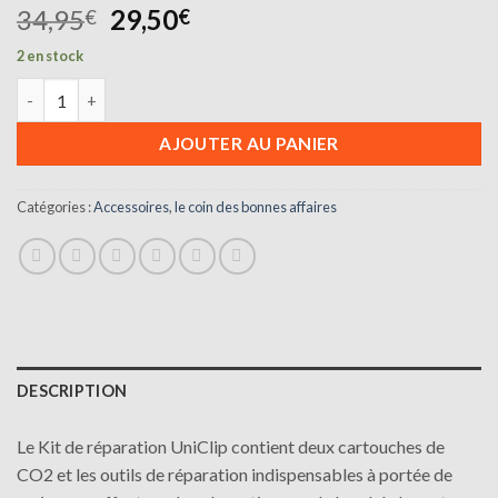
Le
Le
34,95
29,50
€
€
prix
prix
2 en stock
initial
actuel
quantité de KIT DE RÉPARATION UNICLIP ROUTE
était :
est :
34,95€.
29,50€.
AJOUTER AU PANIER
Catégories :
Accessoires
,
le coin des bonnes affaires
DESCRIPTION
Le Kit de réparation UniClip contient deux cartouches de
CO2 et les outils de réparation indispensables à portée de