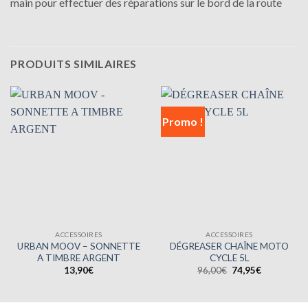
main pour effectuer des réparations sur le bord de la route
PRODUITS SIMILAIRES
Promo !
ACCESSOIRES
ACCESSOIRES
URBAN MOOV – SONNETTE
DÉGREASER CHAÎNE MOTO
A TIMBRE ARGENT
CYCLE 5L
Le
Le
13,90
€
96,00
€
74,95
€
prix
prix
initial
actuel
était :
est :
96,00€.
74,95€.