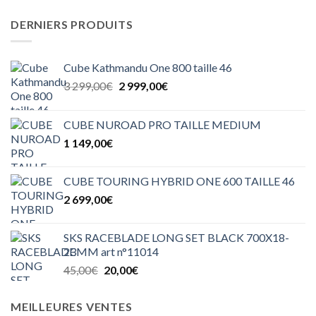
DERNIERS PRODUITS
Cube Kathmandu One 800 taille 46
Le
Le
3 299,00
€
2 999,00
€
prix
prix
initial
actuel
CUBE NUROAD PRO TAILLE MEDIUM
était :
est :
1 149,00
€
3
2
299,00€.
999,00€.
CUBE TOURING HYBRID ONE 600 TAILLE 46
2 699,00
€
SKS RACEBLADE LONG SET BLACK 700X18-
23MM art n°11014
Le
Le
45,00
€
20,00
€
prix
prix
initial
actuel
MEILLEURES VENTES
était :
est :