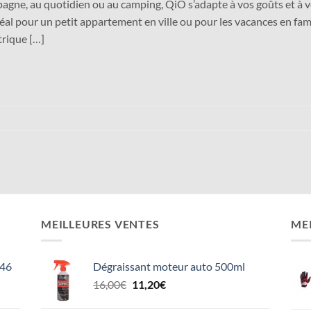
mpagne, au quotidien ou au camping, QiO s’adapte à vos goûts et à 
al pour un petit appartement en ville ou pour les vacances en famil
trique […]
MEILLEURES VENTES
ME
 46
Dégraissant moteur auto 500ml
Le
Le
16,00
€
11,20
€
prix
prix