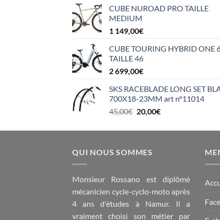
initial
actuel
CUBE NUROAD PRO TAILLE
était :
est :
MEDIUM
3
2
1 149,00
€
299,00€.
999,00€.
CUBE TOURING HYBRID ONE 
TAILLE 46
2 699,00
€
SKS RACEBLADE LONG SET BL
700X18-23MM art n°11014
Le
Le
45,00
€
20,00
€
prix
prix
initial
actuel
était :
est :
QUI NOUS SOMMES
45,00€.
20,00€.
MEN
Monsieur Rossano est diplômé
Accu
mécanicien cycle-cyclo-moto après
Fac
4 ans d'études à Namur. Il a
vraiment choisi son métier par