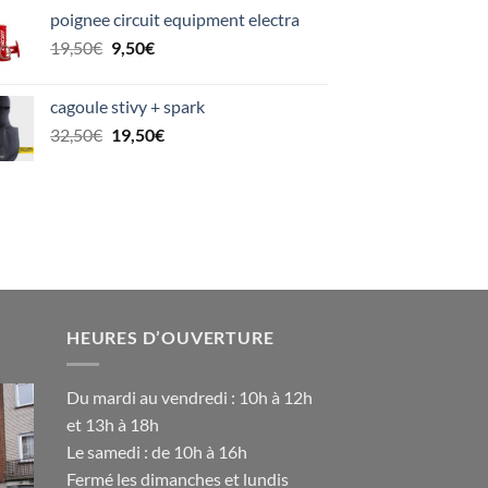
prix
prix
poignee circuit equipment electra
initial
actuel
Le
Le
19,50
€
était :
9,50
€
est :
prix
prix
35,00€.
20,00€.
initial
actuel
cagoule stivy + spark
était :
est :
Le
Le
32,50
€
19,50
€
19,50€.
9,50€.
prix
prix
initial
actuel
était :
est :
32,50€.
19,50€.
HEURES D’OUVERTURE
Du mardi au vendredi : 10h à 12h
et 13h à 18h
Le samedi : de 10h à 16h
Fermé les dimanches et lundis