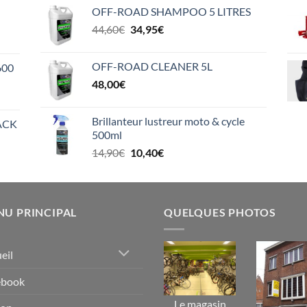
initial
actuel
OFF-ROAD SHAMPOO 5 LITRES
était :
est :
Le
Le
44,60
€
34,95
€
16,00€.
11,20€.
prix
prix
initial
actuel
OFF-ROAD CLEANER 5L
600
était :
est :
48,00
€
44,60€.
34,95€.
Brillanteur lustreur moto & cycle
ACK
500ml
Le
Le
14,90
€
10,40
€
prix
prix
initial
actuel
était :
est :
14,90€.
10,40€.
U PRINCIPAL
QUELQUES PHOTOS
eil
ebook
Le magasin