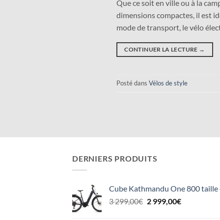
Que ce soit en ville ou à la ca
dimensions compactes, il est idé
mode de transport, le vélo élec
CONTINUER LA LECTURE
→
Posté dans
Vélos de style
DERNIERS PRODUITS
Cube Kathmandu One 800 taille
Le
Le
3 299,00
€
2 999,00
€
prix
prix