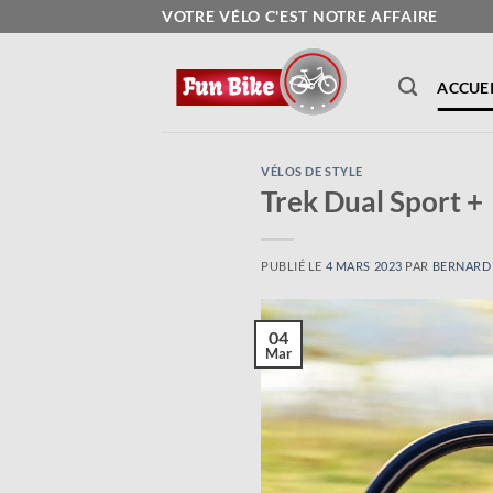
Passer
VOTRE VÉLO C'EST NOTRE AFFAIRE
au
contenu
ACCUEI
VÉLOS DE STYLE
Trek Dual Sport +
PUBLIÉ LE
4 MARS 2023
PAR
BERNARD
04
Mar