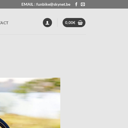
EMAIL : funbike@skynet.be
TACT
0,00
€