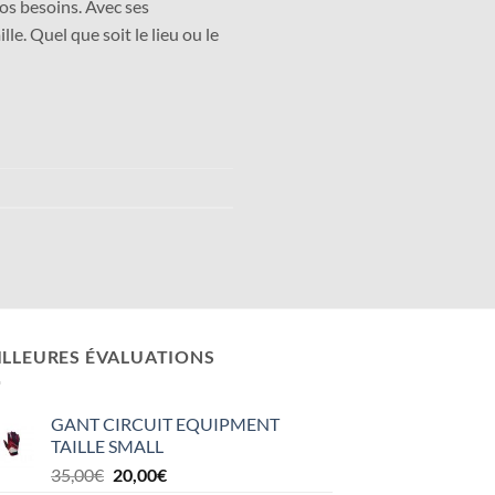
vos besoins. Avec ses
le. Quel que soit le lieu ou le
ILLEURES ÉVALUATIONS
GANT CIRCUIT EQUIPMENT
TAILLE SMALL
Le
Le
35,00
€
20,00
€