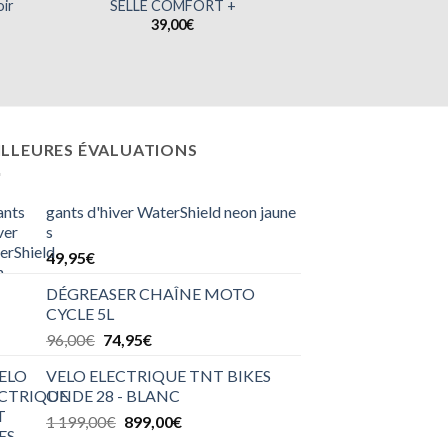
CASQUE KENNY
oir
SELLE COMFORT +
White 
39,00
€
74,95
€
p
i
é
ILLEURES ÉVALUATIONS
gants d'hiver WaterShield neon jaune
s
49,95
€
DÉGREASER CHAÎNE MOTO
CYCLE 5L
Le
Le
96,00
€
74,95
€
prix
prix
VELO ELECTRIQUE TNT BIKES
initial
actuel
ONDE 28 - BLANC
était :
est :
Le
Le
1 199,00
€
899,00
€
96,00€.
74,95€.
prix
prix