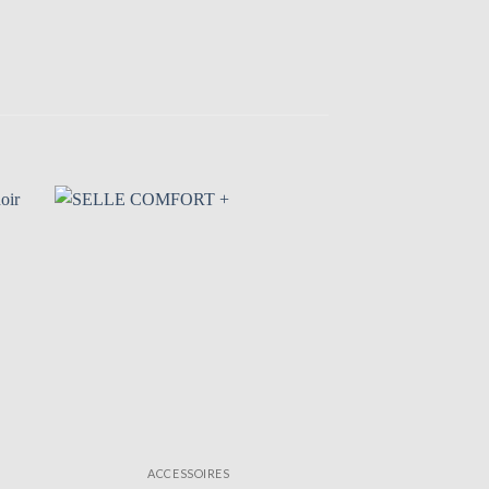
Promo !
ACCESSOIRES
ACCESS