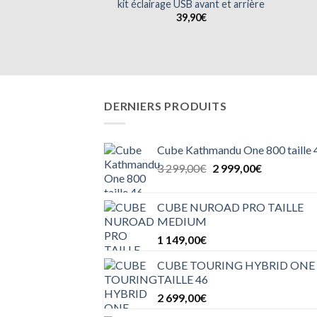
kit éclairage USB avant et arrière
39,90
€
DERNIERS PRODUITS
Cube Kathmandu One 800 taille 
Le
Le
3 299,00
€
2 999,00
€
prix
prix
initial
actuel
CUBE NUROAD PRO TAILLE
était :
est :
MEDIUM
3
2
1 149,00
€
299,00€.
999,00€.
CUBE TOURING HYBRID ONE 
TAILLE 46
2 699,00
€