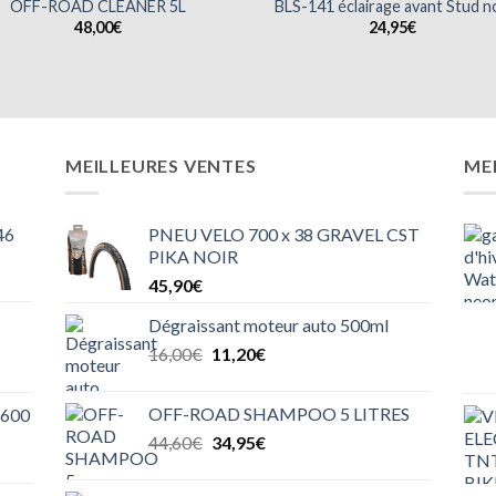
OFF-ROAD CLEANER 5L
BLS-141 éclairage avant Stud n
48,00
€
24,95
€
MEILLEURES VENTES
ME
46
PNEU VELO 700 x 38 GRAVEL CST
PIKA NOIR
45,90
€
Dégraissant moteur auto 500ml
Le
Le
16,00
€
11,20
€
prix
prix
initial
actuel
OFF-ROAD SHAMPOO 5 LITRES
600
était :
est :
Le
Le
44,60
€
34,95
€
16,00€.
11,20€.
prix
prix
initial
actuel