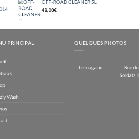
OFF-ROAD CLEANER 5L
était :
est :
014
48,00
€
44,60€.
34,95€.
U PRINCIPAL
QUELQUES PHOTOS
eil
Le magasin
Rue de
ebook
Soldats 
hop
zly Wash
mos
tact