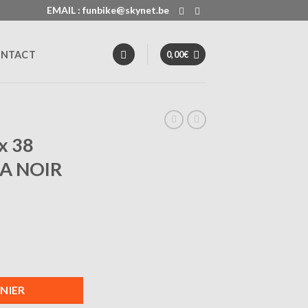
EMAIL : funbike@skynet.be
NTACT
0,00
€
x 38
KA NOIR
 38 GRAVEL CST PIKA NOIR
NIER