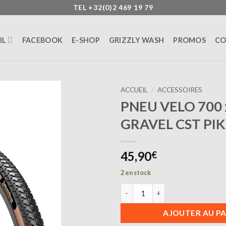
TEL +32(0)2 469 19 79
IL
FACEBOOK
E-SHOP
GRIZZLY WASH
PROMOS
CO
ACCUEIL
/
ACCESSOIRES
PNEU VELO 700 
GRAVEL CST PI
45,90
€
2 en stock
quantité de PNEU VELO 700 x
AJOUTER AU PA