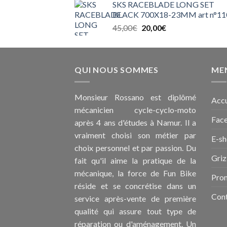
SKS RACEBLADE LONG SET
BLACK 700X18-23MM art n°11
Le
Le
45,00
€
20,00
€
prix
prix
initial
actuel
était :
est :
QUI NOUS SOMMES
45,00€.
20,00€.
MEN
Monsieur Rossano est diplômé
Accu
mécanicien cycle-cyclo-moto
Fac
après 4 ans d'études à Namur. Il a
vraiment choisi son métier par
E-s
choix personnel et par passion. Du
Griz
fait qu'il aime la pratique de la
mécanique, la force de Fun Bike
Pro
réside et se concrétise dans un
Con
service après-vente de première
qualité qui assure tout type de
réparation ou d'aménagement. Un