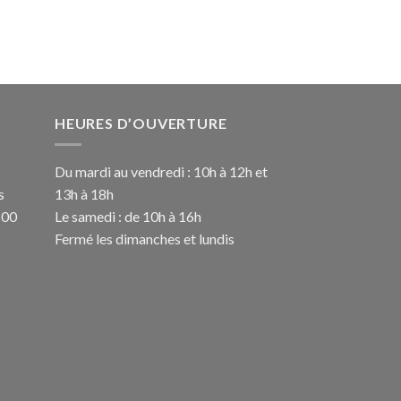
initial
actuel
était :
est :
1
899,00€.
199,00€.
HEURES D’OUVERTURE
Du mardi au vendredi : 10h à 12h et
s
13h à 18h
100
Le samedi : de 10h à 16h
Fermé les dimanches et lundis