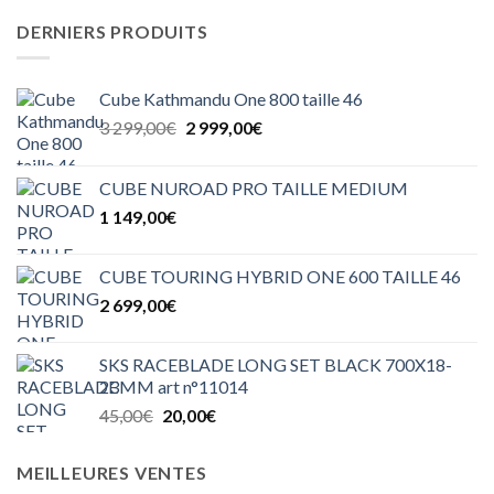
DERNIERS PRODUITS
Cube Kathmandu One 800 taille 46
Le
Le
3 299,00
€
2 999,00
€
prix
prix
initial
actuel
CUBE NUROAD PRO TAILLE MEDIUM
était :
est :
1 149,00
€
3
2
299,00€.
999,00€.
CUBE TOURING HYBRID ONE 600 TAILLE 46
2 699,00
€
SKS RACEBLADE LONG SET BLACK 700X18-
23MM art n°11014
Le
Le
45,00
€
20,00
€
prix
prix
initial
actuel
MEILLEURES VENTES
était :
est :