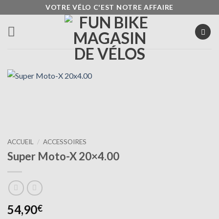
Passer
VOTRE VÉLO C'EST NOTRE AFFAIRE
au
contenu
ACCUEIL
/
ACCESSOIRES
Super Moto-X 20×4.00
54,90
€