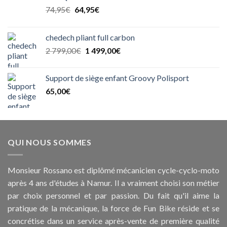
Le
Le
74,95
€
64,95
€
prix
prix
initial
actuel
chedech pliant full carbon
était :
est :
Le
Le
2 799,00
€
1 499,00
€
74,95€.
64,95€.
prix
prix
initial
actuel
Support de siège enfant Groovy Polisport
était :
est :
65,00
€
2
1
799,00€.
499,00€.
QUI NOUS SOMMES
Monsieur Rossano est diplômé mécanicien cycle-cyclo-moto
après 4 ans d'études à Namur. Il a vraiment choisi son métier
par choix personnel et par passion. Du fait qu'il aime la
pratique de la mécanique, la force de Fun Bike réside et se
concrétise dans un service après-vente de première qualité