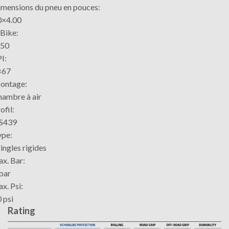
mensions du pneu en pouces:
0×4.00
Bike:
-50
I:
×67
ontage:
ambre à air
ofil:
S439
ype:
ingles rigides
x. Bar:
bar
x. Psi:
 psi
Rating