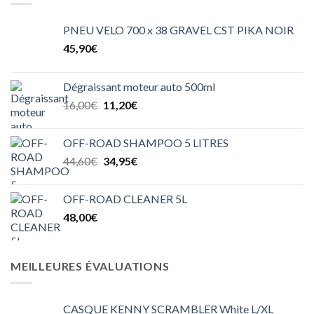
45,00€.
20,00€.
PNEU VELO 700 x 38 GRAVEL CST PIKA NOIR
45,90
€
Dégraissant moteur auto 500ml
Le
Le
16,00
€
11,20
€
prix
prix
initial
actuel
OFF-ROAD SHAMPOO 5 LITRES
était :
est :
Le
Le
44,60
€
34,95
€
16,00€.
11,20€.
prix
prix
initial
actuel
OFF-ROAD CLEANER 5L
était :
est :
48,00
€
44,60€.
34,95€.
MEILLEURES ÉVALUATIONS
CASQUE KENNY SCRAMBLER White L/XL