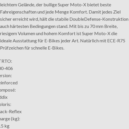
leichtem Gelände, der bullige Super Moto-X bietet beste
Fahreigenschaften und jede Menge Komfort. Damit jedes Ziel
sicher erreicht wird, hält die stabile DoubleDefense-Konstruktion
auch härtesten Bedingungen stand. Mit bis zu 70 mm Breite,
riesigem Volumen und hohem Komfort ist Super Moto-X die
ideale Ausstattung für E-Bikes jeder Art. Natürlich mit ECE-R75
Prüfzeichen für schnelle E-Bikes.
TRTO:
00-406
rsion:
einforced
omposé:
ddix
loris:
ack-Reflex
arge (kg):
15 kg