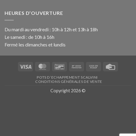
HEURES D’OUVERTURE
Du mardi au vendredi : 10h à 12h et 13h à 18h
Le samedi : de 10h à 16h
Fermé les dimanches et lundis
Visa
MasterCard
Bancontact
Bank
Cash
Credit
Transfer
on
Card
POTS D’ECHAPPEMENT SCALVINI
Pickup
CONDITIONS GÉNÉRALES DE VENTE
Copyright 2026 ©