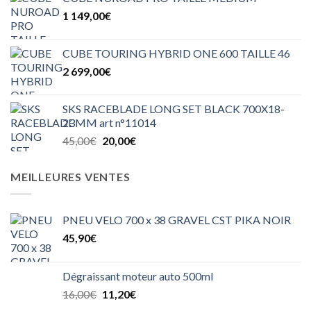
était :
est :
1 149,00
€
3
2
299,00€.
999,00€.
CUBE TOURING HYBRID ONE 600 TAILLE 46
2 699,00
€
SKS RACEBLADE LONG SET BLACK 700X18-
23MM art n°11014
Le
Le
45,00
€
20,00
€
prix
prix
initial
actuel
MEILLEURES VENTES
était :
est :
45,00€.
20,00€.
PNEU VELO 700 x 38 GRAVEL CST PIKA NOIR
45,90
€
Dégraissant moteur auto 500ml
Le
Le
16,00
€
11,20
€
prix
prix