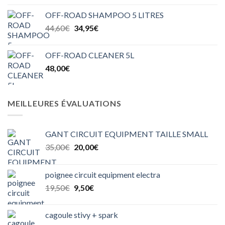
initial
actuel
OFF-ROAD SHAMPOO 5 LITRES
était :
est :
Le
Le
44,60
€
34,95
€
16,00€.
11,20€.
prix
prix
initial
actuel
OFF-ROAD CLEANER 5L
était :
est :
48,00
€
44,60€.
34,95€.
MEILLEURES ÉVALUATIONS
GANT CIRCUIT EQUIPMENT TAILLE SMALL
Le
Le
35,00
€
20,00
€
prix
prix
initial
actuel
poignee circuit equipment electra
était :
est :
Le
Le
19,50
€
9,50
€
35,00€.
20,00€.
prix
prix
initial
actuel
cagoule stivy + spark
était :
est :