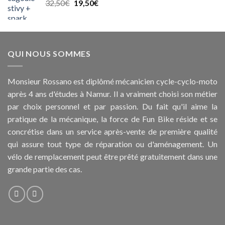
Le
Le
32,50
€
19,50
€
19,50€.
9,50€.
prix
prix
initial
actuel
était :
est :
32,50€.
19,50€.
QUI NOUS SOMMES
Monsieur Rossano est diplômé mécanicien cycle-cyclo-moto
après 4 ans d'études à Namur. Il a vraiment choisi son métier
par choix personnel et par passion. Du fait qu'il aime la
pratique de la mécanique, la force de Fun Bike réside et se
concrétise dans un service après-vente de première qualité
qui assure tout type de réparation ou d'aménagement. Un
vélo de remplacement peut être prêté gratuitement dans une
grande partie des cas.