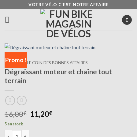
Passer
VOTRE VÉLO C'EST NOTRE AFFAIRE
au
contenu
Promo !
ACCUEIL
/
LE COIN DES BONNES AFFAIRES
Dégraissant moteur et chaîne tout
terrain
Le
Le
16,00
11,20
€
€
prix
prix
5 en stock
initial
actuel
quantité de Dégraissant moteur et chaîne tout terrain
était :
est :