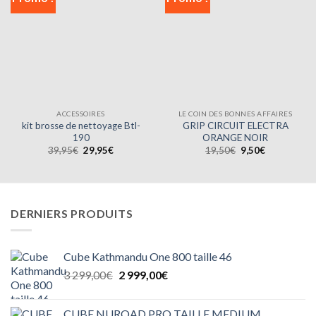
ACCESSOIRES
LE COIN DES BONNES AFFAIRES
kit brosse de nettoyage Btl-
GRIP CIRCUIT ELECTRA
190
ORANGE NOIR
Le
Le
Le
Le
39,95
€
29,95
€
19,50
€
9,50
€
prix
prix
prix
prix
initial
actuel
initial
actuel
était :
est :
était :
est :
39,95€.
29,95€.
19,50€.
9,50€.
DERNIERS PRODUITS
Cube Kathmandu One 800 taille 46
Le
Le
3 299,00
€
2 999,00
€
prix
prix
initial
actuel
CUBE NUROAD PRO TAILLE MEDIUM