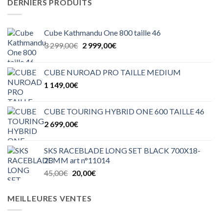
DERNIERS PRODUITS
Cube Kathmandu One 800 taille 46
Le
Le
3 299,00
€
2 999,00
€
prix
prix
initial
actuel
CUBE NUROAD PRO TAILLE MEDIUM
était :
est :
1 149,00
€
3
2
299,00€.
999,00€.
CUBE TOURING HYBRID ONE 600 TAILLE 46
2 699,00
€
SKS RACEBLADE LONG SET BLACK 700X18-
23MM art n°11014
Le
Le
45,00
€
20,00
€
prix
prix
initial
actuel
MEILLEURES VENTES
était :
est :
45,00€.
20,00€.