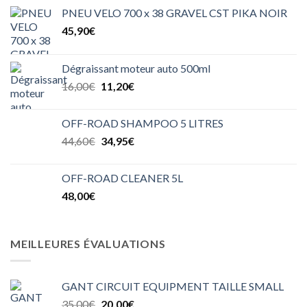
PNEU VELO 700 x 38 GRAVEL CST PIKA NOIR
45,90
€
Dégraissant moteur auto 500ml
Le
Le
16,00
€
11,20
€
prix
prix
initial
actuel
OFF-ROAD SHAMPOO 5 LITRES
était :
est :
Le
Le
44,60
€
34,95
€
16,00€.
11,20€.
prix
prix
initial
actuel
OFF-ROAD CLEANER 5L
était :
est :
48,00
€
44,60€.
34,95€.
MEILLEURES ÉVALUATIONS
GANT CIRCUIT EQUIPMENT TAILLE SMALL
Le
Le
35,00
€
20,00
€