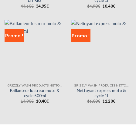
LITRES
cycle 1l
Le
Le
Le
Le
44,60
€
34,95
€
14,90
€
10,40
€
prix
prix
prix
prix
initial
actuel
initial
actuel
était :
est :
était :
est :
44,60€.
34,95€.
14,90€.
10,40€.
Promo !
Promo !
GRIZZLY WASH PRODUCTS NETTOYANTS
GRIZZLY WASH PRODUCTS NETTOYANTS
Brillanteur lustreur moto &
Nettoyant express moto &
cycle 500ml
cycle 1l
Le
Le
Le
Le
14,90
€
10,40
€
16,00
€
11,20
€
prix
prix
prix
prix
initial
actuel
initial
actuel
était :
est :
était :
est :
14,90€.
10,40€.
16,00€.
11,20€.