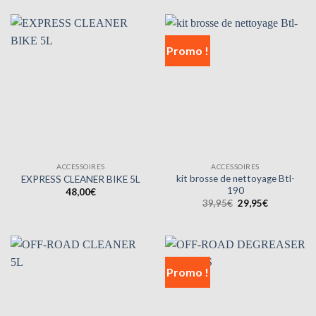
était :
est :
était :
est :
16,00€.
11,20€.
96,00€.
74,95€.
Promo !
ACCESSOIRES
ACCESSOIRES
kit brosse de nettoyage Btl-
EXPRESS CLEANER BIKE 5L
190
48,00
€
Le
Le
39,95
€
29,95
€
prix
prix
initial
actuel
était :
est :
39,95€.
29,95€.
Promo !