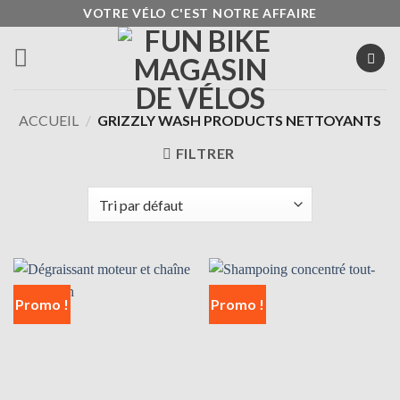
Passer
VOTRE VÉLO C'EST NOTRE AFFAIRE
au
contenu
ACCUEIL
/
GRIZZLY WASH PRODUCTS NETTOYANTS
FILTRER
Promo !
Promo !