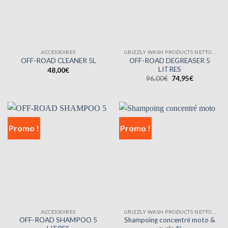
ACCESSOIRES
GRIZZLY WASH PRODUCTS NETTOYANTS
OFF-ROAD DEGREASER 5
OFF-ROAD CLEANER 5L
LITRES
48,00
€
Le
Le
96,00
€
74,95
€
prix
prix
initial
actuel
était :
est :
96,00€.
74,95€.
Promo !
Promo !
ACCESSOIRES
GRIZZLY WASH PRODUCTS NETTOYANTS
OFF-ROAD SHAMPOO 5
Shampoing concentré moto &