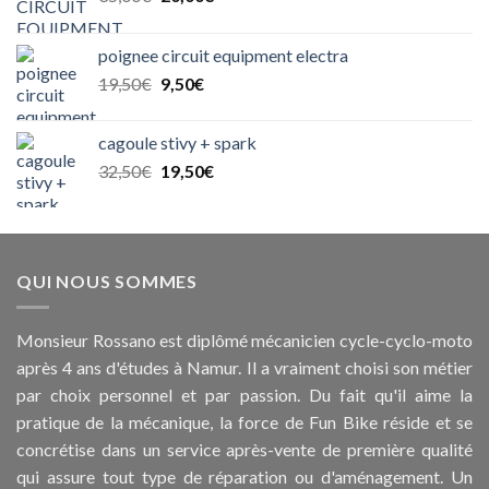
prix
prix
initial
actuel
poignee circuit equipment electra
était :
est :
Le
Le
19,50
€
9,50
€
35,00€.
20,00€.
prix
prix
initial
actuel
cagoule stivy + spark
était :
est :
Le
Le
32,50
€
19,50
€
19,50€.
9,50€.
prix
prix
initial
actuel
était :
est :
32,50€.
19,50€.
QUI NOUS SOMMES
Monsieur Rossano est diplômé mécanicien cycle-cyclo-moto
après 4 ans d'études à Namur. Il a vraiment choisi son métier
par choix personnel et par passion. Du fait qu'il aime la
pratique de la mécanique, la force de Fun Bike réside et se
concrétise dans un service après-vente de première qualité
qui assure tout type de réparation ou d'aménagement. Un