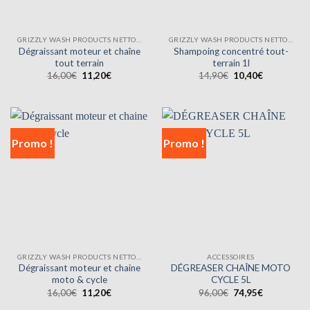
GRIZZLY WASH PRODUCTS NETTOYANTS
GRIZZLY WASH PRODUCTS NETTOYANTS
Dégraissant moteur et chaîne
Shampoing concentré tout-
tout terrain
terrain 1l
Le
Le
Le
Le
16,00
€
11,20
€
14,90
€
10,40
€
prix
prix
prix
prix
initial
actuel
initial
actuel
était :
est :
était :
est :
16,00€.
11,20€.
14,90€.
10,40€.
Promo !
Promo !
GRIZZLY WASH PRODUCTS NETTOYANTS
ACCESSOIRES
Dégraissant moteur et chaine
DÉGREASER CHAÎNE MOTO
moto & cycle
CYCLE 5L
Le
Le
Le
Le
16,00
€
11,20
€
96,00
€
74,95
€
prix
prix
prix
prix
initial
actuel
initial
actuel