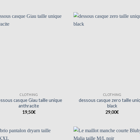
prix
prix
prix
prix
initial
actuel
initial
actuel
était :
est :
était :
est :
23,95€.
17,95€.
32,50€.
19,50€
CLOTHING
CLOTHING
ssous casque Giau taille unique
dessous casque zero taille uni
anthracite
black
19,50
€
29,00
€