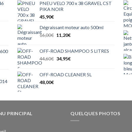
46
PNEU VELO 700 x 38 GRAVEL CST
PIKA NOIR
45,90
€
Dégraissant moteur auto 500ml
Le
Le
16,00
€
11,20
€
prix
prix
initial
actuel
OFF-ROAD SHAMPOO 5 LITRES
600
était :
est :
Le
Le
44,60
€
34,95
€
16,00€.
11,20€.
prix
prix
initial
actuel
OFF-ROAD CLEANER 5L
était :
est :
014
48,00
€
44,60€.
34,95€.
U PRINCIPAL
QUELQUES PHOTOS
eil