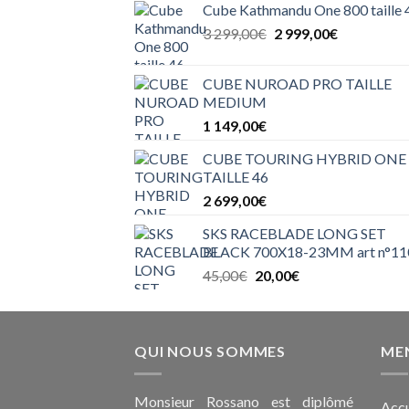
Cube Kathmandu One 800 taille 
Le
Le
3 299,00
€
2 999,00
€
prix
prix
initial
actuel
CUBE NUROAD PRO TAILLE
était :
est :
MEDIUM
3
2
1 149,00
€
299,00€.
999,00€.
CUBE TOURING HYBRID ONE 
TAILLE 46
2 699,00
€
SKS RACEBLADE LONG SET
BLACK 700X18-23MM art n°11
Le
Le
45,00
€
20,00
€
prix
prix
initial
actuel
était :
est :
QUI NOUS SOMMES
45,00€.
20,00€.
MEN
Monsieur Rossano est diplômé
Accu