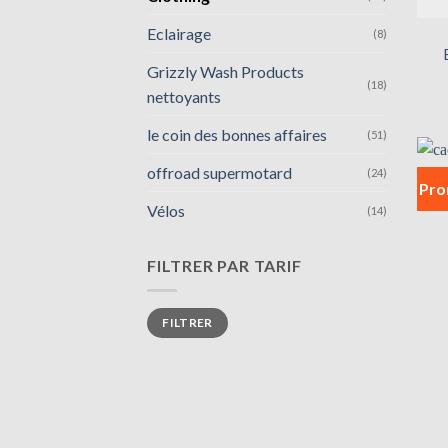
Eclairage
(8)
Grizzly Wash Products
(18)
nettoyants
le coin des bonnes affaires
(51)
offroad supermotard
(24)
Pro
Vélos
(14)
FILTRER PAR TARIF
Prix
Prix
FILTRER
min
max