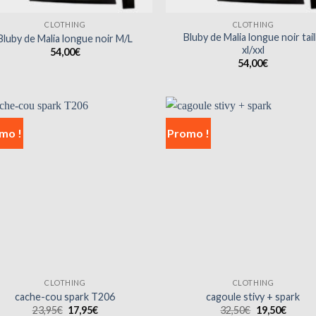
CLOTHING
CLOTHING
Bluby de Malia longue noir tail
Bluby de Malia longue noir M/L
xl/xxl
54,00
€
54,00
€
mo !
Promo !
CLOTHING
CLOTHING
cache-cou spark T206
cagoule stivy + spark
Le
Le
Le
Le
23,95
€
17,95
€
32,50
€
19,50
€