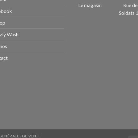
Le magasin
Rue de
ebook
Soldats 
hop
zly Wash
mos
tact
GÉNÉRALES DE VENTE