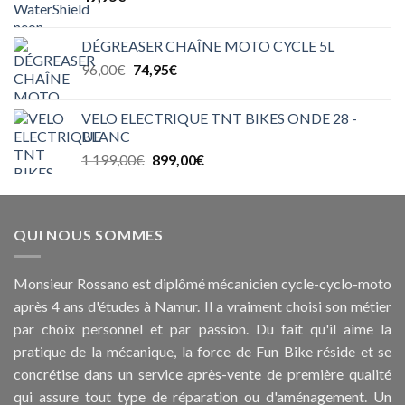
DÉGREASER CHAÎNE MOTO CYCLE 5L
Le
Le
96,00
€
74,95
€
prix
prix
initial
actuel
VELO ELECTRIQUE TNT BIKES ONDE 28 -
était :
est :
BLANC
96,00€.
74,95€.
Le
Le
1 199,00
€
899,00
€
prix
prix
initial
actuel
était :
est :
QUI NOUS SOMMES
1
899,00€.
199,00€.
Monsieur Rossano est diplômé mécanicien cycle-cyclo-moto
après 4 ans d'études à Namur. Il a vraiment choisi son métier
par choix personnel et par passion. Du fait qu'il aime la
pratique de la mécanique, la force de Fun Bike réside et se
concrétise dans un service après-vente de première qualité
qui assure tout type de réparation ou d'aménagement. Un