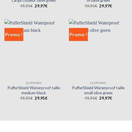
Large couleur olive green
m olive green
Le
Le
Le
Le
49,95
€
29,97
€
49,95
€
29,97
€
prix
prix
prix
prix
initial
actuel
initial
actuel
était :
est :
était :
est :
49,95€.
29,97€.
49,95€.
29,97€.
Promo !
Promo !
CLOTHING
CLOTHING
PufferShield Waterproof taille
PufferShield Waterproof taille
medium black
small olive green
Le
Le
Le
Le
49,95
€
29,95
€
49,95
€
29,97
€
prix
prix
prix
prix
initial
actuel
initial
actuel
était :
est :
était :
est :
49,95€.
29,95€.
49,95€.
29,97€.