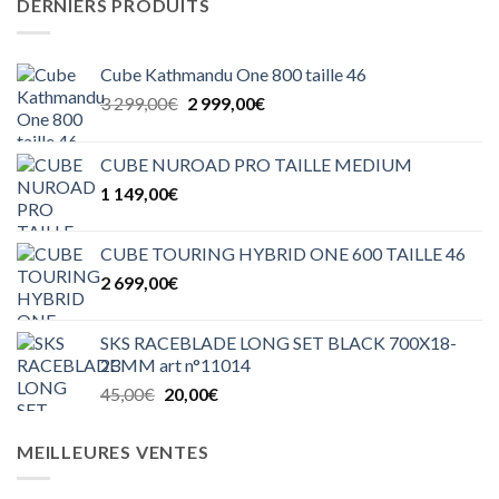
DERNIERS PRODUITS
Cube Kathmandu One 800 taille 46
Le
Le
3 299,00
€
2 999,00
€
prix
prix
initial
actuel
CUBE NUROAD PRO TAILLE MEDIUM
était :
est :
1 149,00
€
3
2
299,00€.
999,00€.
CUBE TOURING HYBRID ONE 600 TAILLE 46
2 699,00
€
SKS RACEBLADE LONG SET BLACK 700X18-
23MM art n°11014
Le
Le
45,00
€
20,00
€
prix
prix
initial
actuel
MEILLEURES VENTES
était :
est :
45,00€.
20,00€.