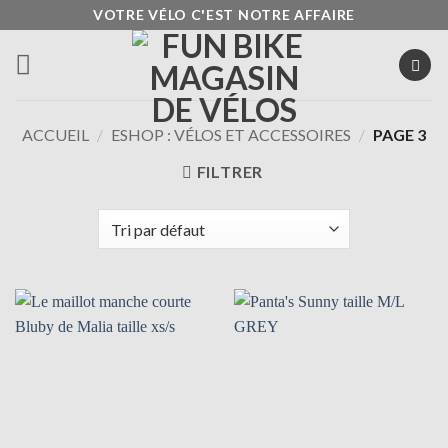
Passer
VOTRE VÉLO C'EST NOTRE AFFAIRE
au
contenu
ACCUEIL
/
ESHOP : VÉLOS ET ACCESSOIRES
/
PAGE 3
FILTRER