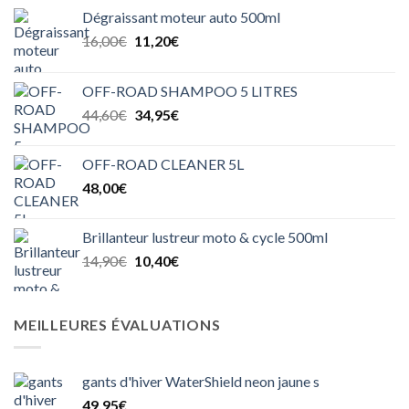
Dégraissant moteur auto 500ml
Le
Le
16,00
€
11,20
€
prix
prix
initial
actuel
OFF-ROAD SHAMPOO 5 LITRES
était :
est :
Le
Le
44,60
€
34,95
€
16,00€.
11,20€.
prix
prix
initial
actuel
OFF-ROAD CLEANER 5L
était :
est :
48,00
€
44,60€.
34,95€.
Brillanteur lustreur moto & cycle 500ml
Le
Le
14,90
€
10,40
€
prix
prix
initial
actuel
était :
est :
MEILLEURES ÉVALUATIONS
14,90€.
10,40€.
gants d'hiver WaterShield neon jaune s
49,95
€