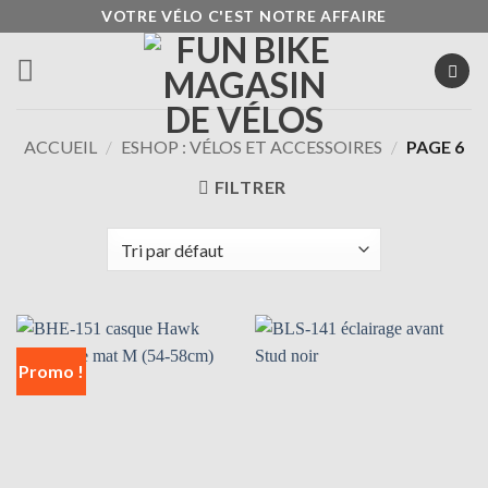
Passer
VOTRE VÉLO C'EST NOTRE AFFAIRE
au
contenu
ACCUEIL
/
ESHOP : VÉLOS ET ACCESSOIRES
/
PAGE 6
FILTRER
Promo !