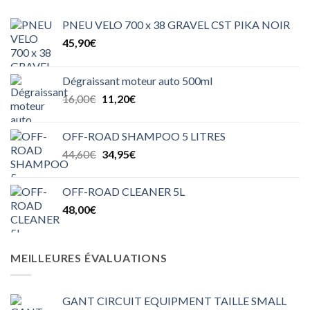
45,00€.
20,00€.
PNEU VELO 700 x 38 GRAVEL CST PIKA NOIR
45,90
€
Dégraissant moteur auto 500ml
Le
Le
16,00
€
11,20
€
prix
prix
initial
actuel
OFF-ROAD SHAMPOO 5 LITRES
était :
est :
Le
Le
44,60
€
34,95
€
16,00€.
11,20€.
prix
prix
initial
actuel
OFF-ROAD CLEANER 5L
était :
est :
48,00
€
44,60€.
34,95€.
MEILLEURES ÉVALUATIONS
GANT CIRCUIT EQUIPMENT TAILLE SMALL