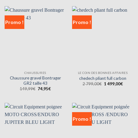
était :
est :
était :
est :
42,95€.
29,95€.
74,95€.
64,95€.
Promo !
Promo !
CHAUSSURES
LE COIN DES BONNES AFFAIRES
Chaussure gravel Bontrager
chedech pliant full carbon
GR2 taille 43
Le
Le
2 799,00
€
1 499,00
€
prix
prix
Le
Le
149,99
€
74,95
€
initial
actuel
prix
prix
était :
est :
initial
actuel
2
1
était :
est :
799,00€.
499,00€
149,99€.
74,95€.
Promo !