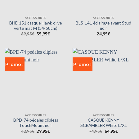
ACCESSOIRES
ACCESSOIRES
BHE-151 casque Hawk olive
BLS-141 éclairage avant Stud
verte mat M (54-58cm)
noir
Le
Le
69,95
€
55,95
€
24,95
€
prix
prix
initial
actuel
était :
est :
69,95€.
55,95€.
Promo !
Promo !
ACCESSOIRES
ACCESSOIRES
BPD-74 pédales clipless
CASQUE KENNY
TouchMount noir
SCRAMBLER White L/XL
Le
Le
Le
Le
42,95
€
29,95
€
74,95
€
64,95
€
prix
prix
prix
prix
initial
actuel
initial
actuel