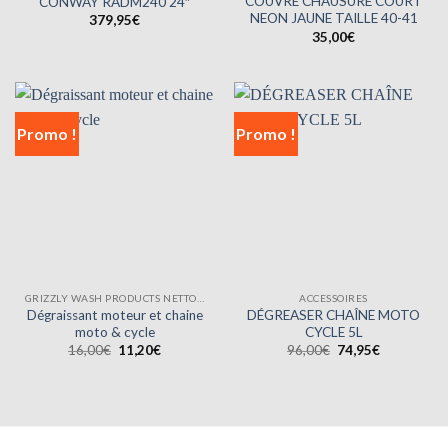
COUVRE CHAUSURE COURT
CONWAY RADM240 24″
NEON JAUNE TAILLE 40-41
379,95
€
35,00
€
Promo !
Promo !
GRIZZLY WASH PRODUCTS NETTOYANTS
ACCESSOIRES
Dégraissant moteur et chaine
DÉGREASER CHAÎNE MOTO
moto & cycle
CYCLE 5L
Le
Le
Le
Le
16,00
€
11,20
€
96,00
€
74,95
€
prix
prix
prix
prix
initial
actuel
initial
actuel
était :
est :
était :
est :
16,00€.
11,20€.
96,00€.
74,95€.