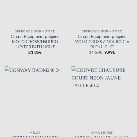
OFFROAD SUPERMOTARD
OFFROAD SUPERMOTARD
Circuit Equipment poignee
Circuit Equipment poignée
MOTO CROSS/ENDURO
MOTO CROSS /ENDURO CIV
JUPITER BLEU LIGHT
BLEU LIGHT
Le
Le
21,85
€
14,50
€
9,99
€
prix
prix
initial
actuel
était :
est :
14,50€.
9,99€.
VÉLOS
CHAUSSURES