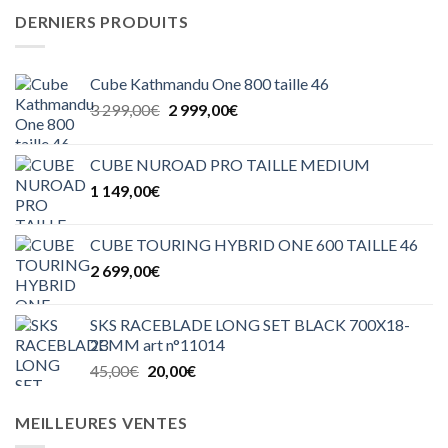
DERNIERS PRODUITS
Cube Kathmandu One 800 taille 46
Le
Le
3 299,00
€
2 999,00
€
prix
prix
initial
actuel
CUBE NUROAD PRO TAILLE MEDIUM
était :
est :
1 149,00
€
3
2
299,00€.
999,00€.
CUBE TOURING HYBRID ONE 600 TAILLE 46
2 699,00
€
SKS RACEBLADE LONG SET BLACK 700X18-
23MM art n°11014
Le
Le
45,00
€
20,00
€
prix
prix
initial
actuel
MEILLEURES VENTES
était :
est :