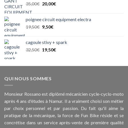
Le
Le
35,00
€
20,00
€
prix
prix
initial
actuel
poignee circuit equipment electra
était :
est :
Le
Le
19,50
€
9,50
€
35,00€.
20,00€.
prix
prix
initial
actuel
cagoule stivy + spark
était :
est :
Le
Le
32,50
€
19,50
€
19,50€.
9,50€.
prix
prix
initial
actuel
était :
est :
32,50€.
19,50€.
QUI NOUS SOMMES
Monsieur Rossano est diplômé mécanicien cycle-cyclo-moto
après 4 ans d'études à Namur. Il a vraiment choisi son métier
par choix personnel et par passion. Du fait qu'il aime la
pratique de la mécanique, la force de Fun Bike réside et se
concrétise dans un service après-vente de première qualité